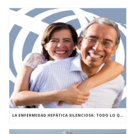
LA ENFERMEDAD HEPÁTICA SILENCIOSA: TODO LO QUE DEBES SABER SOBRE LA ESTEATOSIS HEPÁTICA